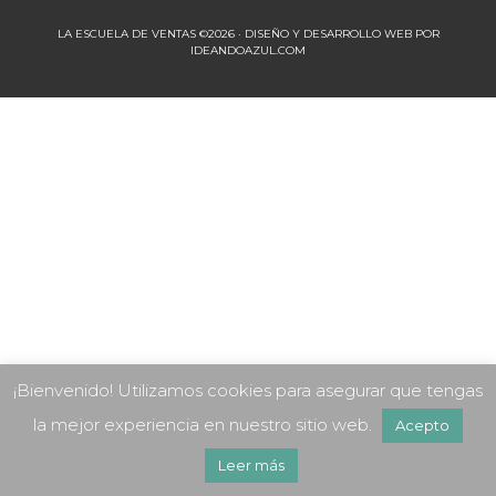
LA ESCUELA DE VENTAS ©2026 · DISEÑO Y DESARROLLO WEB POR
IDEANDOAZUL.COM
¡Bienvenido! Utilizamos cookies para asegurar que tengas
la mejor experiencia en nuestro sitio web.
Acepto
Leer más