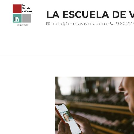
Saltar
al
LA ESCUELA DE 
contenido
📧hola@inmavives.com-📞 96022