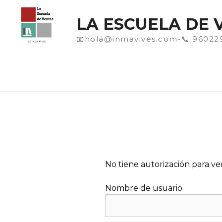
Saltar
al
LA ESCUELA DE 
contenido
📧hola@inmavives.com-📞 96022
No tiene autorización para ver
Nombre de usuario