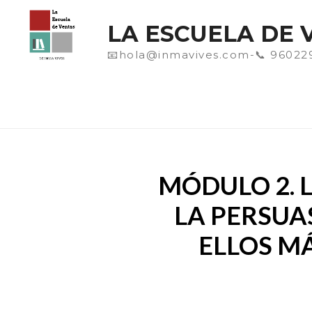
Saltar
al
LA ESCUELA DE 
contenido
📧hola@inmavives.com-📞 96022
MÓDULO 2. L
LA PERSUA
ELLOS MÁ