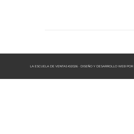
LA ESCUELA DE VENTAS ©2026 · DISEÑO Y DESARROLLO WEB POR