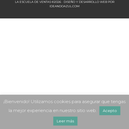
LA ESCUELA DE VENTAS ©2026 · DISEÑO Y DESARROLLO WEB POR
IDEANDOAZUL.COM
¡Bienvenido! Utilizamos cookies para asegurar que tengas
la mejor experiencia en nuestro sitio web.
Acepto
Leer más