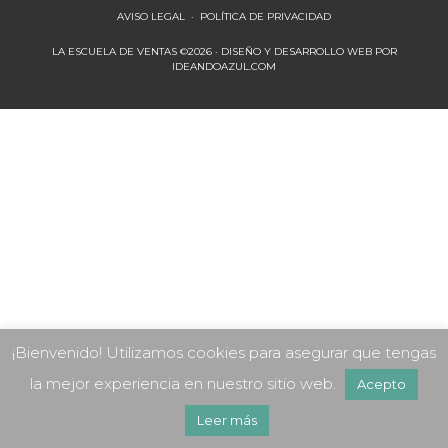
AVISO LEGAL
·
POLÍTICA DE PRIVACIDAD
LA ESCUELA DE VENTAS ©2026 · DISEÑO Y DESARROLLO WEB POR
IDEANDOAZUL.COM
¡Bienvenido! Utilizamos cookies para asegurar que tengas
la mejor experiencia en nuestro sitio web.
Acepto
Leer más