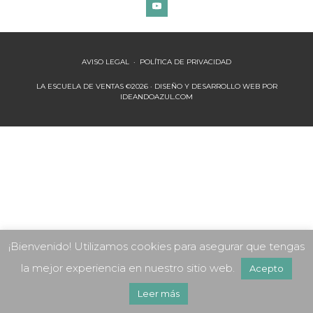
AVISO LEGAL
·
POLÍTICA DE PRIVACIDAD
LA ESCUELA DE VENTAS ©2026 · DISEÑO Y DESARROLLO WEB POR
IDEANDOAZUL.COM
¡Bienvenido! Utilizamos cookies para asegurar que tengas
la mejor experiencia en nuestro sitio web.
Acepto
Leer más