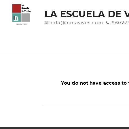
Saltar
al
LA ESCUELA DE 
contenido
📧hola@inmavives.com-📞 96022
You do not have access to t